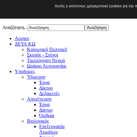
Αυτός ο ιστότοπος χρησιμοποιεί cookies για την
Δ.Ε.Υ.Α. ΚΩ
Αναζήτηση...
Αρχικη
ΔΕΥΑ ΚΩ
Κοινωνική Πολιτική
Σκοπός - Στόχοι
Τιμολόγηση Νερού
Ωράριο Λειτουργίας
Υποδομες
Ύδρευση
Έργα
Δίκτυο
Δεξαμενές
Αποχέτευση
Έργα
Δίκτυο
Όμβρια
Βιολογικός
Επεξεργασία
Λυμάτων