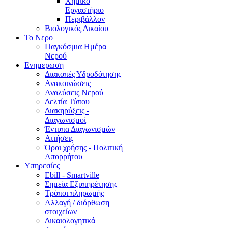
Χημικό
Εργαστήριο
Περιβάλλον
Βιολογικός Δικαίου
Το Νερο
Παγκόσμια Ημέρα
Νερού
Ενημερωση
Διακοπές Υδροδότησης
Ανακοινώσεις
Αναλύσεις Νερού
Δελτία Τύπου
Διακηρύξεις -
Διαγωνισμοί
Έντυπα Διαγωνισμών
Αιτήσεις
Όροι χρήσης - Πολιτική
Απορρήτου
Υπηρεσίες
Ebill - Smartville
Σημεία Εξυπηρέτησης
Τρόποι πληρωμής
Αλλαγή / διόρθωση
στοιχείων
Δικαιολογητικά